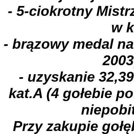
- 5-ciokrotny Mistr
w k
- brązowy medal na
2003
- uzyskanie 32,39
kat.A (4 gołebie p
niepobit
Przy zakupie gołęb