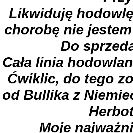
Likwiduję hodowlę
chorobę nie jestem 
Do sprzedan
Cała linia hodowlan
Ćwiklic, do tego z
od Bullika z Niemie
Herbot
Moje najważni